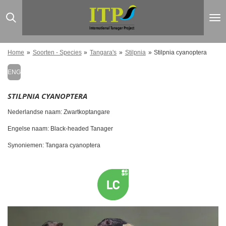
Ga
direct
naar
de
hoofdinhoud
Home
»
Soorten - Species
»
Tangara's
»
Stilpnia
»
Stilpnia cyanoptera
ENG
STILPNIA CYANOPTERA
Nederlandse naam: Zwartkoptangare
Engelse naam: Black-headed Tanager
Synoniemen: Tangara cyanoptera