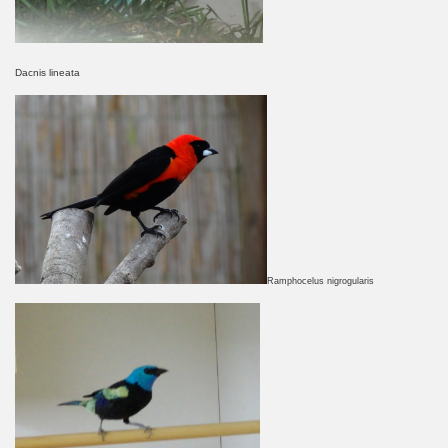
Dacnis lineata
Ramphocelus nigrogularis