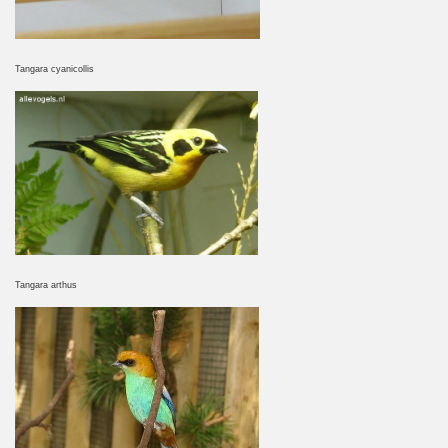
Tangara cyanicollis
Tangara arthus