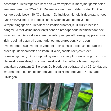
bosranden. Het leefgebied kent een warm tropisch klimaat, met gemiddelde
temperaturen rond 22–27 °C. De temperatuur daalt zelden onder 15 °C en
kan geregeld boven 30 °C uitkomen. De luchtvochtigheid is doorgaans hoog
(vaak >70%), met een duidelijk nat seizoen in veel delen van het
verspreidingsgebied. Het dieet bestaat voornamelijk uit fruit en bessen,
aangevuld met kleine insecten; tijdens de broedperiode neemt het aandeel
insecten toe. De soort foerageert actief in paartjes of kleine groepjes en sluit
zich regelmatig aan bij gemengde foerageergroepen. Het is een
overwegende standvogel en vertoont slechts matig territoriaal gedrag in de
broedtijd; de vocalisaties bestaan uit korte, zachte roepjes en een
eenvoudige zang. De voortplanting vindt meestal plaats in het regenseizoen.
Het nest is een klein, komvormig nest in struiken of lage bomen; legsels
omvatten doorgaans 2–3 eieren. De broedduur bedraagt circa 12–14 dagen,
waarna beide ouders de jongen voeren tot zij na ongeveer 14–16 dagen
uitvliegen.