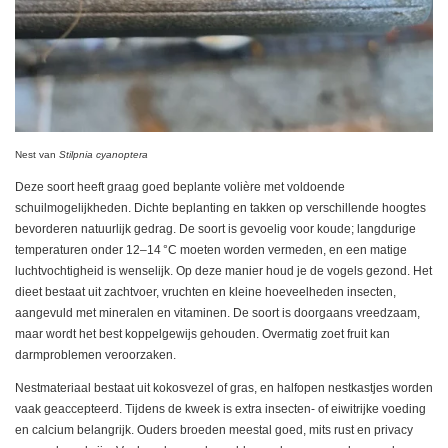
Nest van
Stilpnia cyanoptera
Deze soort heeft graag goed beplante volière met voldoende
schuilmogelijkheden. Dichte beplanting en takken op verschillende hoogtes
bevorderen natuurlijk gedrag. De soort is gevoelig voor koude; langdurige
temperaturen onder 12–14 °C moeten worden vermeden, en een matige
luchtvochtigheid is wenselijk. Op deze manier houd je de vogels gezond. Het
dieet bestaat uit zachtvoer, vruchten en kleine hoeveelheden insecten,
aangevuld met mineralen en vitaminen. De soort is doorgaans vreedzaam,
maar wordt het best koppelgewijs gehouden. Overmatig zoet fruit kan
darmproblemen veroorzaken.
Nestmateriaal bestaat uit kokosvezel of gras, en halfopen nestkastjes worden
vaak geaccepteerd. Tijdens de kweek is extra insecten- of eiwitrijke voeding
en calcium belangrijk. Ouders broeden meestal goed, mits rust en privacy