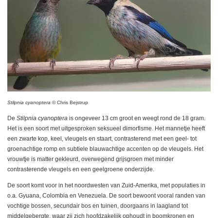
Stilpnia
cyanoptera
© Chris Bejstrup
De
Stilpnia cyanoptera
is ongeveer 13 cm groot en weegt rond de 18 gram.
Het is een soort met uitgesproken seksueel dimorfisme. Het mannetje heeft
een zwarte kop, keel, vleugels en staart, contrasterend met een geel- tot
groenachtige romp en subtiele blauwachtige accenten op de vleugels. Het
vrouwtje is matter gekleurd, overwegend grijsgroen met minder
contrasterende vleugels en een geelgroene onderzijde.
De soort komt voor in het noordwesten van Zuid-Amerika, met populaties in
o.a. Gyuana, Colombia en Venezuela. De soort bewoont vooral randen van
vochtige bossen, secundair bos en tuinen, doorgaans in laagland tot
middelgebergte, waar zij zich hoofdzakelijk ophoudt in boomkronen en