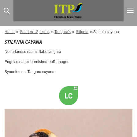
Ga
direct
naar
de
hoofdinhoud
Home
»
Soorten - Species
»
Tangara's
»
Stilpnia
»
Stilpnia cayana
STILPNIA CAYANA
Nederlandse naam: Sabeltangara
Engelse naam: burnished-buff tanager
Synoniemen: Tangara cayana