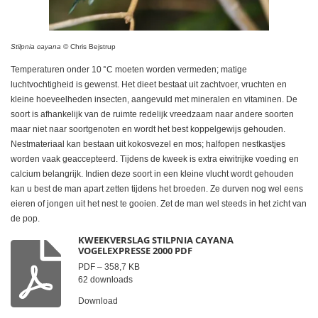
Stilpnia cayana
© Chris Bejstrup
Temperaturen onder 10 °C moeten worden vermeden; matige
luchtvochtigheid is gewenst. Het dieet bestaat uit zachtvoer, vruchten en
kleine hoeveelheden insecten, aangevuld met mineralen en vitaminen. De
soort is afhankelijk van de ruimte redelijk vreedzaam naar andere soorten
maar niet naar soortgenoten en wordt het best koppelgewijs gehouden.
Nestmateriaal kan bestaan uit kokosvezel en mos; halfopen nestkastjes
worden vaak geaccepteerd. Tijdens de kweek is extra eiwitrijke voeding en
calcium belangrijk. Indien deze soort in een kleine vlucht wordt gehouden
kan u best de man apart zetten tijdens het broeden. Ze durven nog wel eens
eieren of jongen uit het nest te gooien. Zet de man wel steeds in het zicht van
de pop.
KWEEKVERSLAG STILPNIA CAYANA
VOGELEXPRESSE 2000 PDF
PDF – 358,7 KB
62 downloads
Download