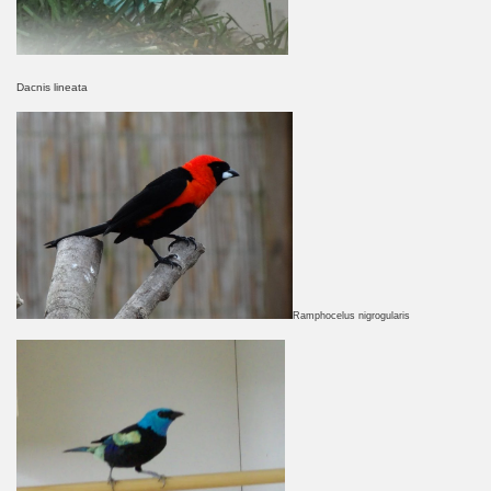
Dacnis lineata
Ramphocelus nigrogularis