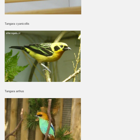
Tangara cyanicollis
Tangara arthus