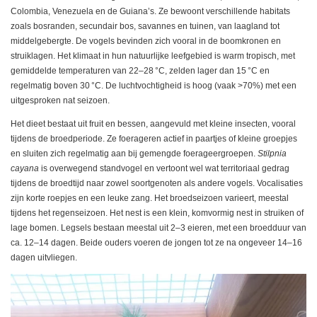
Colombia, Venezuela en de Guiana’s. Ze bewoont verschillende habitats
zoals bosranden, secundair bos, savannes en tuinen, van laagland tot
middelgebergte. De vogels bevinden zich vooral in de boomkronen en
struiklagen. Het klimaat in hun natuurlijke leefgebied is warm tropisch, met
gemiddelde temperaturen van 22–28 °C, zelden lager dan 15 °C en
regelmatig boven 30 °C. De luchtvochtigheid is hoog (vaak >70%) met een
uitgesproken nat seizoen.
Het dieet bestaat uit fruit en bessen, aangevuld met kleine insecten, vooral
tijdens de broedperiode. Ze foerageren actief in paartjes of kleine groepjes
en sluiten zich regelmatig aan bij gemengde foerageergroepen.
Stilpnia
cayana
is overwegend standvogel en vertoont wel wat territoriaal gedrag
tijdens de broedtijd naar zowel soortgenoten als andere vogels. Vocalisaties
zijn korte roepjes en een leuke zang. Het broedseizoen varieert, meestal
tijdens het regenseizoen. Het nest is een klein, komvormig nest in struiken of
lage bomen. Legsels bestaan meestal uit 2–3 eieren, met een broedduur van
ca. 12–14 dagen. Beide ouders voeren de jongen tot ze na ongeveer 14–16
dagen uitvliegen.