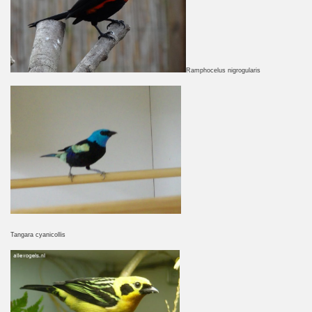
Ramphocelus nigrogularis
Tangara cyanicollis