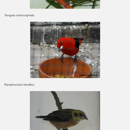
Tangara
icterocephala
Ramphocelus bresilius