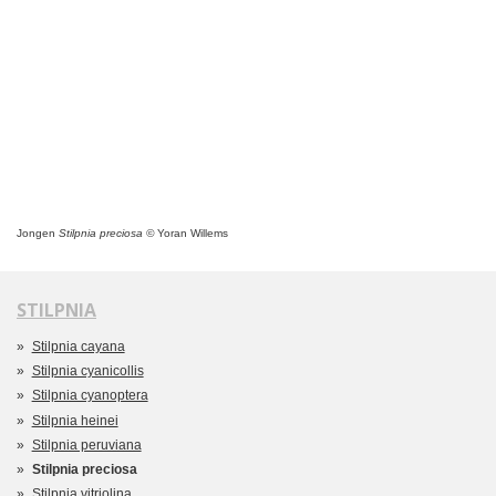
Jongen
Stilpnia preciosa ©
Yoran Willems
STILPNIA
Stilpnia cayana
Stilpnia cyanicollis
Stilpnia cyanoptera
Stilpnia heinei
Stilpnia peruviana
Stilpnia preciosa
Stilpnia vitriolina