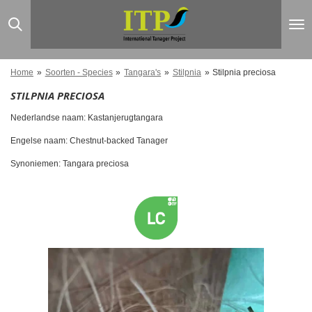
Ga
direct
naar
de
hoofdinhoud
Home
»
Soorten - Species
»
Tangara's
»
Stilpnia
»
Stilpnia preciosa
STILPNIA PRECIOSA
Nederlandse naam: Kastanjerugtangara
Engelse naam: Chestnut-backed Tanager
Synoniemen: Tangara preciosa