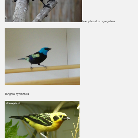
Ramphocelus nigrogularis
Tangara cyanicollis