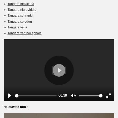
Tangara mexicana
Tangara nigroviridis
Tangara schrankii
Tangara seledon
Tangara velia
Tangara xanthocephala
P
l
a
y
00:39
P
M
E
l
u
n
*Nieuwste foto's
a
t
t
y
e
e