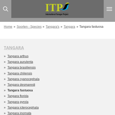
Ga
direct
naar
de
hoofdinhoud
Home
»
Soorten - Species
»
Tangara's
»
Tangara
»
Tangara fastuosa
TANGARA
Tangara arthus
Tangara aurulenta
Tangara brasiliensis
Tangara chilensis
Tangara cyanocephala
Tangara desmaresti
Tangara fastuosa
Tangara florida
Tangara gyrola
Tangara icterocephala
Tangara inornata