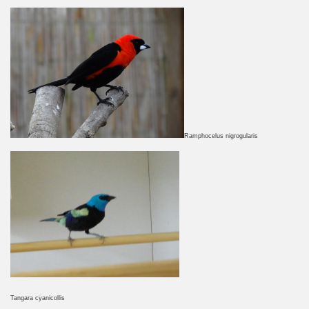
Ramphocelus nigrogularis
Tangara cyanicollis