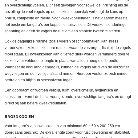
en overzichtelijk voelen. Dit heeft gevolgen voor zowel de inrichting als de
bezetting: te veel vogels op een te klein oppervlak verhoogt de kans op
onrust, competitie en ziekte. Voor kweekdoeleinden is het daarom meestal
het beste om tangara’s per koppel te huisvesten. Dit voorkomt onderlinge
spanning en geeft de vogels de rust om een stabiele kweek te starten.
Ook de dagelijkse routine, zoals voeren of schoonmaken, kan stress
veroorzaken, zeker in kleinere ruimtes waar de verzorger dicht bij de vogels
moet staan. Bij kweekkooien kan dit effect sterk worden verminderd door te
kiezen voor voldoende lengte in plaats van alleen hoogte of breedte.
Wanneer de kooi lang genoeg is, kunnen de vogels altijd van de verzorger
wegvliegen en een veilige afstand nemen. Hierdoor voelen ze zich minder
bedreigd en blijft hun stressniveau lager.
Een doordacht ontworpen verblijf, ruim, overzichtelijk, hygiënisch en
stressarm – vormt de basis voor gezonde, evenwichtige tangara’s en draagt
direct bij aan betere kweekresultaten.
BROEDKOOIEN
Voor tangara’s zijn kweekkooien van minimaal 60 × 60 × 200-250 cm
doorgaans geschikt. De extra lengte zorgt voor rust, beweging en stabiliteit.