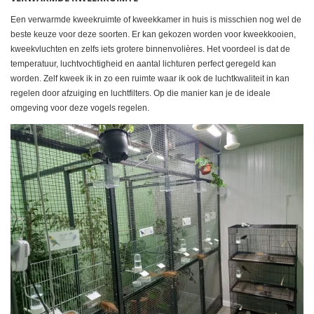
Een verwarmde kweekruimte of kweekkamer in huis is misschien nog wel de
beste keuze voor deze soorten. Er kan gekozen worden voor kweekkooien,
kweekvluchten en zelfs iets grotere binnenvolières. Het voordeel is dat de
temperatuur, luchtvochtigheid en aantal lichturen perfect geregeld kan
worden. Zelf kweek ik in zo een ruimte waar ik ook de luchtkwaliteit in kan
regelen door afzuiging en luchtfilters. Op die manier kan je de ideale
omgeving voor deze vogels regelen.