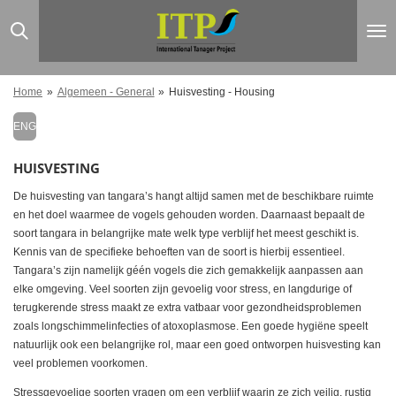
Ga
direct
naar
de
hoofdinhoud
Home
»
Algemeen - General
»
Huisvesting - Housing
ENG
HUISVESTING
De huisvesting van tangara’s hangt altijd samen met de beschikbare ruimte
en het doel waarmee de vogels gehouden worden. Daarnaast bepaalt de
soort tangara in belangrijke mate welk type verblijf het meest geschikt is.
Kennis van de specifieke behoeften van de soort is hierbij essentieel.
Tangara’s zijn namelijk géén vogels die zich gemakkelijk aanpassen aan
elke omgeving. Veel soorten zijn gevoelig voor stress, en langdurige of
terugkerende stress maakt ze extra vatbaar voor gezondheidsproblemen
zoals longschimmelinfecties of atoxoplasmose. Een goede hygiëne speelt
natuurlijk ook een belangrijke rol, maar een goed ontworpen huisvesting kan
veel problemen voorkomen.
Stressgevoelige soorten vragen om een verblijf waarin ze zich veilig, rustig