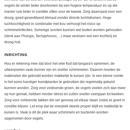
vogels de winter beter doorkomen bij een hogere temperatuur en op die
manier ook beter in conditie zitten voor de kweek. Zorg daarnaast voor een
droog, goed geventileerd klimaat zonder directe tochtstromen. Hoge
luchtvochtigheid in combinatie met kou verhoogt het risico op
schimmelinfecties. Sommige soorten kunnen wel buiten worden gehouden
(denk aan
Piranga
,
Tachyphonus
, ...) maar vereisen wel een tochtvrij en
droog hok.
INRICHTING
Hou er rekening mee dat door het vele fruit dat tangara's opnemen, de
uitwerpselen vaak dunner zijn en sneller schimmelen. Daarom moeten de
materialen die gebruikt worden makkelijk te kuisen zijn. In een kleine ruimte
is het soms handiger kunstplanten te gebruiken die regelmatig gekuist
kunnen worden. Zorg voor voldoende groen, de vogels voelen zich dan meer
op hun gemak, hebben minder stress en zullen sneller overgaan tot kweken.
Zorg voor voldoende takken die ver genoeg uit elkaar staan zodat ze goed in
conditie blijven. Let erop dat de voerplek steeds proper blijft en makkelijk te
kuisen is. Vaak is dit de plek waar schimmels en bacteriën worden
opgenomen door vogels.