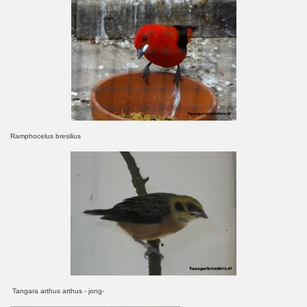
Ramphocelus bresilius
Tangara arthus arthus - jong-