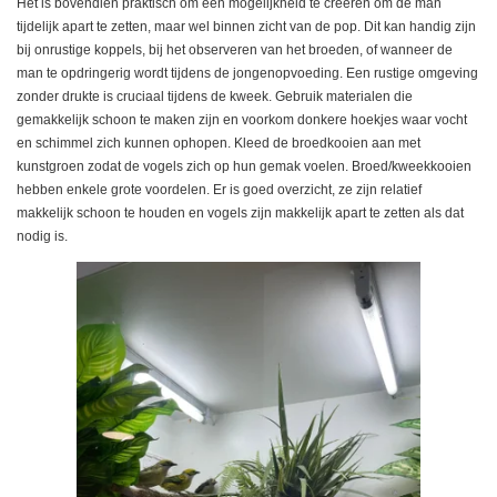
Het is bovendien praktisch om een mogelijkheid te creëren om de man
tijdelijk apart te zetten, maar wel binnen zicht van de pop. Dit kan handig zijn
bij onrustige koppels, bij het observeren van het broeden, of wanneer de
man te opdringerig wordt tijdens de jongenopvoeding. Een rustige omgeving
zonder drukte is cruciaal tijdens de kweek. Gebruik materialen die
gemakkelijk schoon te maken zijn en voorkom donkere hoekjes waar vocht
en schimmel zich kunnen ophopen. Kleed de broedkooien aan met
kunstgroen zodat de vogels zich op hun gemak voelen.
Broed/kweekkooien
hebben enkele grote voordelen. Er is goed overzicht, ze zijn relatief
makkelijk schoon te houden en vogels zijn makkelijk apart te zetten als dat
nodig is.