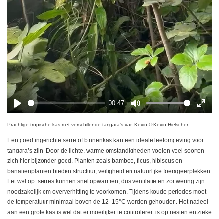
00:47
P
M
E
l
u
n
Prachtige tropische kas met verschillende tangara's van Kevin © Kevin Hielscher
a
t
t
Een goed ingerichte serre of binnenkas kan een ideale leefomgeving voor
y
e
e
tangara’s zijn. Door de lichte, warme omstandigheden voelen veel soorten
r
zich hier bijzonder goed. Planten zoals bamboe, ficus, hibiscus en
f
bananenplanten bieden structuur, veiligheid en natuurlijke foerageerplekken.
u
l
Let wel op: serres kunnen snel opwarmen, dus ventilatie en zonwering zijn
l
noodzakelijk om oververhitting te voorkomen. Tijdens koude periodes moet
s
de temperatuur minimaal boven de 12–15°C worden gehouden. Het nadeel
c
aan een grote kas is wel dat er moeilijker te controleren is op nesten en zieke