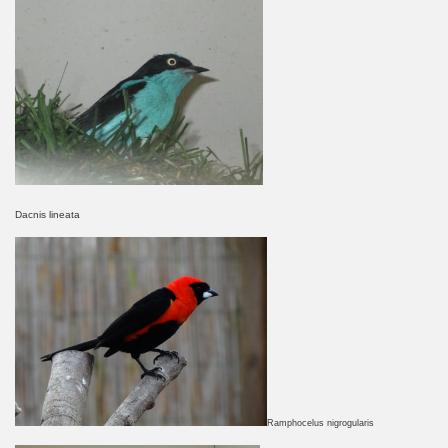
Dacnis lineata
Ramphocelus nigrogularis