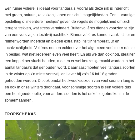
Een ruime volière is ideaal voor tangara’s, vooral als deze rijk is ingericht
met groen, natuurlijke takken, lianen en schuilmogelijkheden. Een L-vormige
opstelling of meerdere ‘hoekjes’ geven de vogels de mogelijkheid om zich
terug te trekken, wat stress vermindert. Buitenvolières dienen voorzien te zijn
van een vorstvrij en tochtvrij nachthok. Binnenvolières kunnen vaak lichter en
ruimer worden ingericht en bieden extra stabiliteit in temperatuur en
luchtvochtigheid. Volières nemen echter over het algemeen veel meer ruimte
in beslag, wat niet iedereen even veel heeft. En als we dan ook nog, idealiter,
een koppel per vlucht houden, moeten er wel keuzes gemaakt worden in het
aantal tangara's dat gehouden word. Daarnaast moeten veel tangara soorten
in de winter op z'n minst vorstvrij, en liever bij zo'n 16 tot 18 graden
gehouden worden. Dit ook omdat het kweekseizoen van veel soorten lang is
en ook in onze winters door gaat. Voor sommige soorten is een volière dus
een heel goede optie, voor andere soorten is het enkel te gebruiken in de
zomermaanden.
TROPISCHE KAS