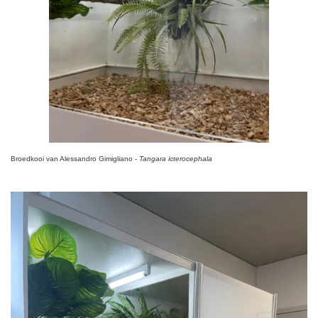
Broedkooi van Alessandro Gimigliano -
Tangara icterocephala