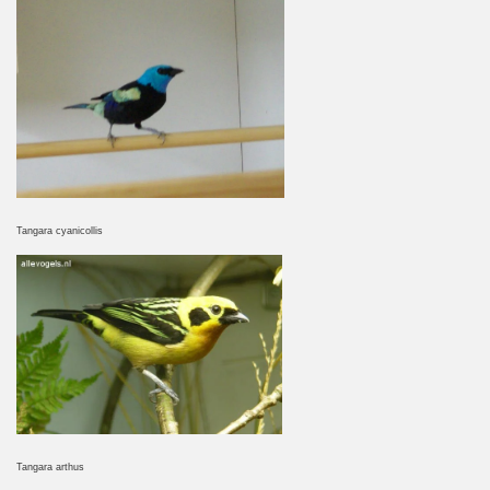
Tangara cyanicollis
Tangara arthus