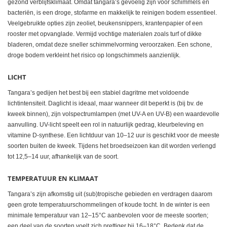
gezond verblijfsklimaat. Omdat tangara’s gevoelig zijn voor schimmels en
bacteriën, is een droge, stofarme en makkelijk te reinigen bodem essentieel.
Veelgebruikte opties zijn zeoliet, beukensnippers, krantenpapier of een
rooster met opvanglade. Vermijd vochtige materialen zoals turf of dikke
bladeren, omdat deze sneller schimmelvorming veroorzaken. Een schone,
droge bodem verkleint het risico op longschimmels aanzienlijk.
LICHT
Tangara’s gedijen het best bij een stabiel dagritme met voldoende
lichtintensiteit. Daglicht is ideaal, maar wanneer dit beperkt is (bij bv. de
kweek binnen), zijn volspectrumlampen (met UV-A en UV-B) een waardevolle
aanvulling. UV-licht speelt een rol in natuurlijk gedrag, kleurbeleving en
vitamine D-synthese. Een lichtduur van 10–12 uur is geschikt voor de meeste
soorten buiten de kweek. Tijdens het broedseizoen kan dit worden verlengd
tot 12,5–14 uur, afhankelijk van de soort.
TEMPERATUUR EN KLIMAAT
Tangara’s zijn afkomstig uit (sub)tropische gebieden en verdragen daarom
geen grote temperatuurschommelingen of koude tocht. In de winter is een
minimale temperatuur van 12–15°C aanbevolen voor de meeste soorten;
een deel van de soorten voelt zich prettiger bij 16–18°C. Bedenk dat de